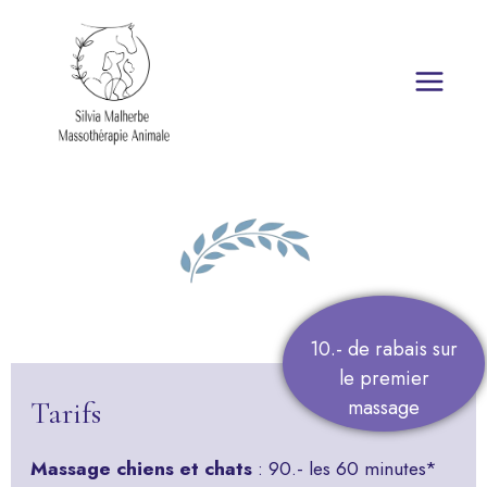
Aller
au
contenu
10.- de rabais sur
le premier
massage
Tarifs
Massage chiens et chats
: 90.- les 60 minutes*